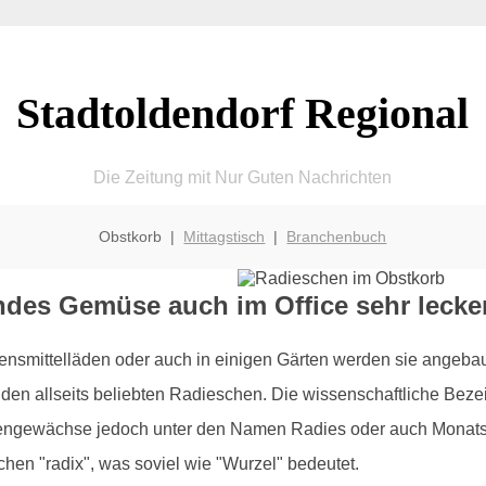
Stadtoldendorf Regional
Die Zeitung mit Nur Guten Nachrichten
Obstkorb |
Mittagstisch
|
Branchenbuch
ndes Gemüse auch im Office sehr lecke
bensmittelläden oder auch in einigen Gärten werden sie angebaut
den allseits beliebten Radieschen. Die wissenschaftliche Bezei
tengewächse jedoch unter den Namen Radies oder auch Monatsre
en "radix", was soviel wie "Wurzel" bedeutet.