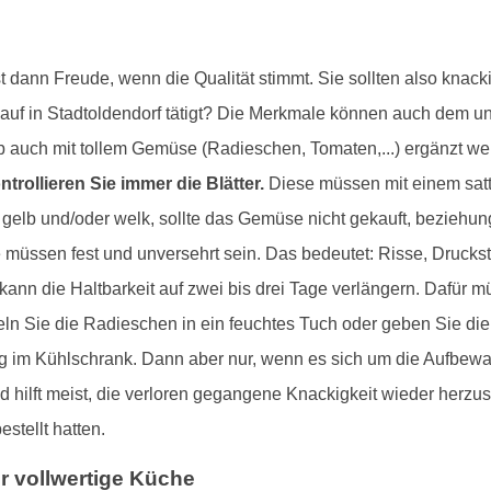
dann Freude, wenn die Qualität stimmt. Sie sollten also knacki
nkauf in Stadtoldendorf tätigt? Die Merkmale können auch dem u
 auch mit tollem Gemüse (Radieschen, Tomaten,...) ergänzt wer
ntrollieren Sie immer die Blätter.
Diese müssen mit einem satt
 gelb und/oder welk, sollte das Gemüse nicht gekauft, beziehu
ese müssen fest und unversehrt sein. Das bedeutet: Risse, Druck
 kann die Haltbarkeit auf zwei bis drei Tage verlängern. Dafür m
ln Sie die Radieschen in ein feuchtes Tuch oder geben Sie die
rung im Kühlschrank. Dann aber nur, wenn es sich um die Aufbew
hilft meist, die verloren gegangene Knackigkeit wieder herzustel
estellt hatten.
 vollwertige Küche