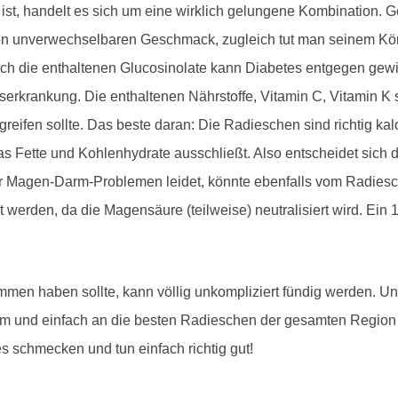
, handelt es sich um eine wirklich gelungene Kombination. Gen
en unverwechselbaren Geschmack, zugleich tut man seinem Kör
rch die enthaltenen Glucosinolate kann Diabetes entgegen gew
bserkrankung. Die enthaltenen Nährstoffe, Vitamin C, Vitamin 
eifen sollte. Das beste daran: Die Radieschen sind richtig k
s Fette und Kohlenhydrate ausschließt. Also entscheidet sich
nter Magen-Darm-Problemen leidet, könnte ebenfalls vom Radies
werden, da die Magensäure (teilweise) neutralisiert wird. Ein 1
mmen haben sollte, kann völlig unkompliziert fündig werden. U
 und einfach an die besten Radieschen der gesamten Region
s schmecken und tun einfach richtig gut!