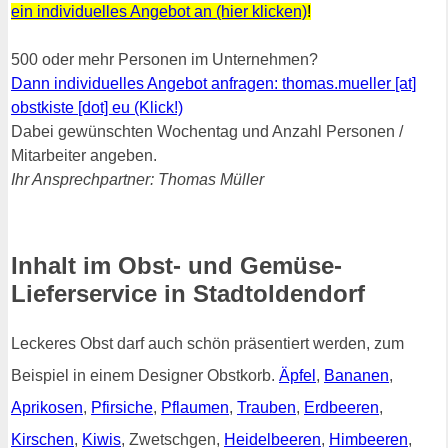
ein individuelles Angebot an (hier klicken)
!
500 oder mehr Personen im Unternehmen?
Dann individuelles Angebot anfragen: thomas.mueller [at]
obstkiste [dot] eu (Klick!)
Dabei gewünschten Wochentag und Anzahl Personen /
Mitarbeiter angeben.
Ihr Ansprechpartner: Thomas Müller
Inhalt im Obst- und Gemüse-
Lieferservice in Stadtoldendorf
Leckeres Obst darf auch schön präsentiert werden, zum
Beispiel in einem Designer Obstkorb.
Äpfel
,
Bananen
,
Aprikosen
,
Pfirsiche
,
Pflaumen
,
Trauben
,
Erdbeeren
,
Kirschen
,
Kiwis
, Zwetschgen,
Heidelbeeren
,
Himbeeren
,