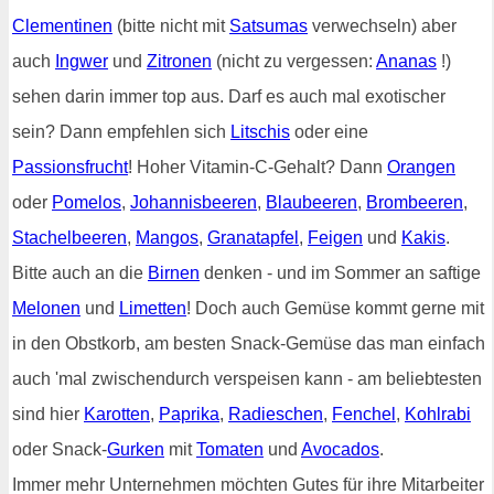
Clementinen
(bitte nicht mit
Satsumas
verwechseln) aber
auch
Ingwer
und
Zitronen
(nicht zu vergessen:
Ananas
!)
sehen darin immer top aus. Darf es auch mal exotischer
sein? Dann empfehlen sich
Litschis
oder eine
Passionsfrucht
! Hoher Vitamin-C-Gehalt? Dann
Orangen
oder
Pomelos
,
Johannisbeeren
,
Blaubeeren
,
Brombeeren
,
Stachelbeeren
,
Mangos
,
Granatapfel
,
Feigen
und
Kakis
.
Bitte auch an die
Birnen
denken - und im Sommer an saftige
Melonen
und
Limetten
! Doch auch Gemüse kommt gerne mit
in den Obstkorb, am besten Snack-Gemüse das man einfach
auch 'mal zwischendurch verspeisen kann - am beliebtesten
sind hier
Karotten
,
Paprika
,
Radieschen
,
Fenchel
,
Kohlrabi
oder Snack-
Gurken
mit
Tomaten
und
Avocados
.
Immer mehr Unternehmen möchten Gutes für ihre Mitarbeiter